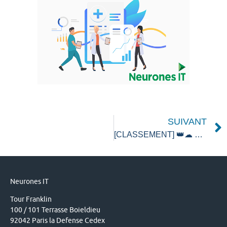
SUIVANT
[CLASSEMENT] 👑☁ Neurones IT nommée « leader » au rapport ISG Provider Lens Cloud Public 2020 – Conseil et Services Managés.
Neurones IT
Tour Franklin
100 / 101 Terrasse Boieldieu
92042 Paris la Defense Cedex