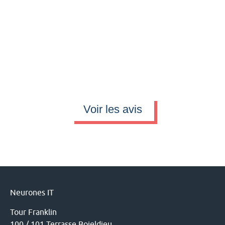
RETROUVEZ TOUS LES
AVIS SUR GLASSDOOR !
Voir les avis
Neurones IT
Tour Franklin
100 / 101 Terrasse Boieldieu